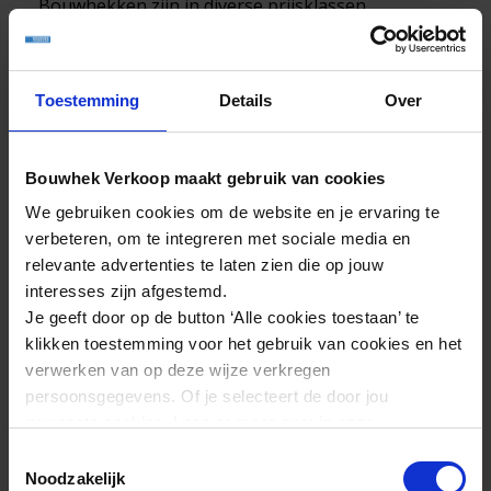
Bouwhekken zijn in diverse prijsklassen
beschikbaar, dus voor ieder wat wils. Het
assortiment bestaat uit een goede mix van
gewicht en kwaliteit.
Toestemming
Details
Over
Het aanbod bouwhekken varieert van voor
verzinkt tot thermisch verzinkt. De meeste
Bouwhek Verkoop maakt gebruik van cookies
bouwhekken zijn opgebouwd uit voor verzinkte
componenten die door middel van een speciale
We gebruiken cookies om de website en je ervaring te
lastechniek in elkaar zijn gezet. Deze techniek
verbeteren, om te integreren met sociale media en
maakt het mogelijk om een las te creëren van 360
relevante advertenties te laten zien die op jouw
graden wat ten goede komt aan de kwaliteit. De
interesses zijn afgestemd.
voorverzinkte bouwhekken worden machinaal
Je geeft door op de button ‘Alle cookies toestaan’ te
geproduceerd en zijn 100% gelast. Na het lassen
klikken toestemming voor het gebruik van cookies en het
ondergaan ze nog een uitgebreide keuring.
verwerken van op deze wijze verkregen
persoonsgegevens. Of je selecteert de door jou
De beste bouwhekken worden (vooralsnog) met
gewenste cookies. Lees er meer over in onze
de hand gelast en gaan naderhand in een zinkbad
privacyverklaring
.
Toestemmingsselectie
(thermisch verzinken) voor een goede afwerking.
Noodzakelijk