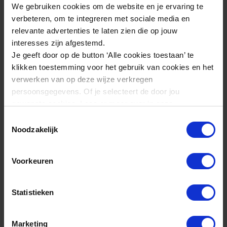
€ 525,00
We gebruiken cookies om de website en je ervaring te
excl. btw
verbeteren, om te integreren met sociale media en
relevante advertenties te laten zien die op jouw
Stabiel en stevig
interesses zijn afgestemd.
Hoge veiligheid
Je geeft door op de button ‘Alle cookies toestaan’ te
klikken toestemming voor het gebruik van cookies en het
verwerken van op deze wijze verkregen
persoonsgegevens. Of je selecteert de door jou
gewenste cookies. Lees er meer over in onze
privacyverklaring
.
Toestemmingsselectie
Noodzakelijk
Voorkeuren
Statistieken
Marketing
Bouwhek enkele deur Anti-Climb Rood