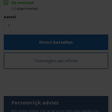
Op voorraad
100% Stuiklas
Lasverbinding
1-2 dagen levertijd
Personen doorgang
Capaciteit
Aantal
Direct bestellen
Toevoegen aan offerte
Persoonlijk advies
Wij staan klaar om je te voorzien van advies op