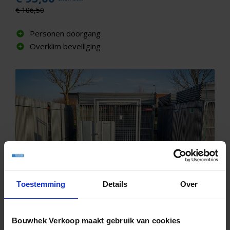
€ 106,50
Personen doorgang
Overklim beveiliging
Toestemming
Details
Over
Bouwhek vluchtpoort
Bouwhek Verkoop maakt gebruik van cookies