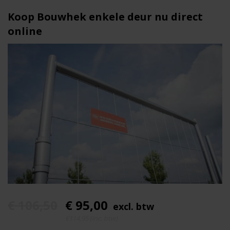
Bouwhekken
Type
Koop Bouwhek enkele deur nu direct
Toegangspoort hekwerk
Geschikt voor
online
200 cm
Hoogte
118 cm
Breedte
13,5 kg
Gewicht
Standaard
Maas
100 x 250 mm
Maaswijdte
Inclusief vergrendeling,
Extra
scharnieren en loopwiel
Goed
Kwaliteit
€ 106,50
€ 95,00
excl. btw
Voorverzinkt staal
Materiaal
€114,95 (inc. btw)