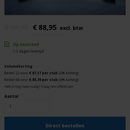
Maaswijdte
6 x 4 mm
Draaddikte
30 mm
€ 98,95
€ 88,95
Horizontale buis
excl. btw
€107,63 (inc. btw)
42 mm
Verticale buis
Op voorraad
1,5 mm
1-2 dagen levertijd
Wanddikte buis
Middenbuis
Extra
Volumekorting
Bestel 22 voor
€ 87,17 per stuk
(2% korting)
Uitstekend
Kwaliteit
Bestel 66 voor
€ 85,39 per stuk
(4% korting)
Heb je nog meer nodig? Vraag een offerte aan
Naverzinkt staal
Materiaal
Aantal
100% Handlas
Lasverbinding
Geschikt voor
Capaciteit
bouwhekdoeken
Direct bestellen