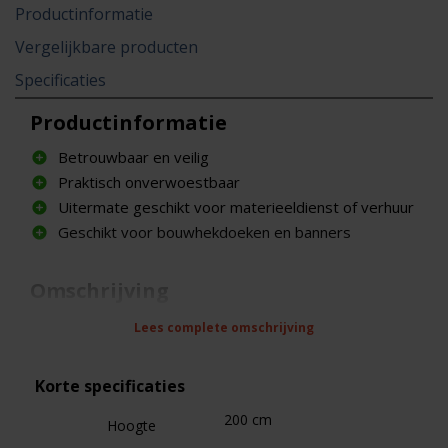
Productinformatie
Vergelijkbare producten
Specificaties
Productinformatie
Betrouwbaar en veilig
Praktisch onverwoestbaar
Uitermate geschikt voor materieeldienst of verhuur
Geschikt voor bouwhekdoeken en banners
Omschrijving
Het frame van de MOBI bouwhekken is gemaakt
Lees complete omschrijving
van 42 mm staanders en 30 mm liggers. De stalen
buizen en mat (6x4 mm draad) zijn handmatig
Korte specificaties
gelast door vakkundige mensen volgens het MOBI
principe. Het geheim van de smid kunnen we helaas
200 cm
Hoogte
niet vermelden, maar wel een garantie dat de