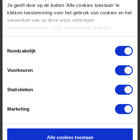
Je geeft door op de button ‘Alle cookies toestaan’ te
klikken toestemming voor het gebruik van cookies en het
verwerken van op deze wijze verkregen
persoonsgegevens. Of je selecteert de door jou
gewenste cookies. Lees er meer over in onze
privacyverklaring
.
Toestemmingsselectie
Bouwhek MOBI | Anti-Climb
Noodzakelijk
€ 89,95
excl. btw
Voorkeuren
Overklim beveiliging
Statistieken
Praktisch onverwoestbaar
Marketing
Specificaties Bouwhek MOBI
Bouwhek MOBI
Artikel
Alle cookies toestaan