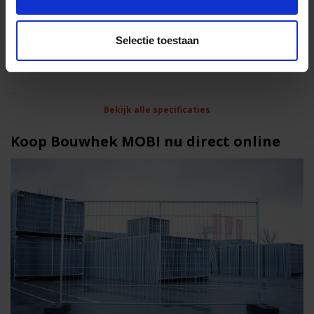
1813221
Artikelnummer
Selectie toestaan
BHNL
Merk
Eigenschappen Bouwhek MOBI
Bekijk alle specificaties
Bouwhekken
Type
Koop Bouwhek MOBI nu direct online
Tijdelijk hekwerk
Geschikt voor
200 cm
Hoogte
350 cm
Breedte
30 kg
Gewicht
Standaard
Maas
75 x 300 mm