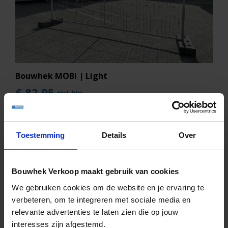
jouw hekwerk altijd stevig, onder alle
omstandigheden.
Bouwhek MOBI | Light
€ 82,95
excl. btw
€ 92,95
Uitstekend bouwhek
Toestemming
Details
Over
Sterk naverzinkt staal
Bouwhek Verkoop maakt gebruik van cookies
We gebruiken cookies om de website en je ervaring te
verbeteren, om te integreren met sociale media en
relevante advertenties te laten zien die op jouw
interesses zijn afgestemd.