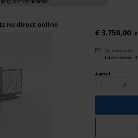
gang voor vrachtverkeer
s nu direct online
€ 3.750,00
e
€4537,50 (inc. btw)
Op voorraad
1-4 weken levertijd
Aantal
To