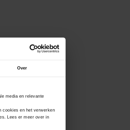
Over
ale media en relevante
an cookies en het verwerken
es. Lees er meer over in
 6 Links