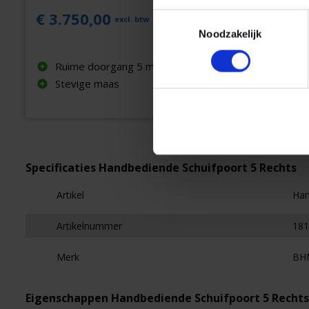
€ 3.750,00
€ 4.950
Toestemmingsselectie
excl. btw
Noodzakelijk
Ruime doorgang 5 meter
Plug & 
Stevige maas
Ruime 
Specificaties Handbediende Schuifpoort 5 Rechts
Artikel
Han
Artikelnummer
181
Merk
BH
Eigenschappen Handbediende Schuifpoort 5 Rechts