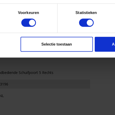
,00
€ 3.900,00
excl. btw
excl. btw
Voorkeuren
Statistieken
Play
Ruime doorgang 6 meter
doorgang 5 meter
Stevige maas
Selectie toestaan
A
dbediende Schuifpoort 5 Rechts
3196
NL