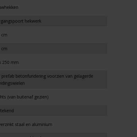
uwhekken
gangspoort hekwerk
 cm
 cm
x 250 mm
l. prefab betonfundering voorzien van gelagerde
eidingswielen
hts (van buitenaf gezien)
stekend
erzinkt staal en aluminium