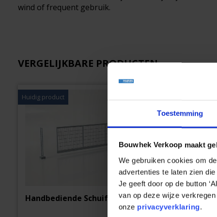
wind of frequent gebruik.
VERGELIJKBARE PRODUCTEN
Huidig product
Toestemming
Bouwhek Verkoop maakt geb
We gebruiken cookies om de w
advertenties te laten zien di
Je geeft door op de button ‘
van op deze wijze verkregen 
Handbediende Schuifpoort 5 Rechts
Elektrisc
onze
privacyverklaring
.