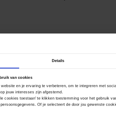
Details
ruik van cookies
ebsite en je ervaring te verbeteren, om te integreren met soci
e op jouw interesses zijn afgestemd.
Alle cookies toestaan’ te klikken toestemming voor het gebruik v
persoonsgegevens. Of je selecteert de door jou gewenste cooki
he Schuifpoort 5 Rechts
Handbediende Schuifpoort