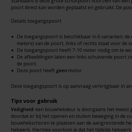
Standaard is deze grote schuifpoort voorzien van ee
poort direct kan worden geplaatst en gebruikt. De poo
Details toegangspoort
De toegangspoort is beschikbaar in 6 varianten; de ci
meters) van de poort, links of rechts staat voor de s
De toegangspoort heeft 7-10 meter nodig om te w
De afbeeldingen laten een links schuivende poort z
de poort.
Deze poort heeft
geen
motor
Deze toegangspoort is op aanvraag verkrijgbaar in a
Tips voor gebruik
Veiligheid
: een bouwhekdeur is doorgaans het meest ge
doordat er bij het openen en sluiten beweging in de co
bouwhekschoren te plaatsen aan de aangrenzende hekken
hekwerk. Hiermee voorkom je dat het tijdelijk hekwerk