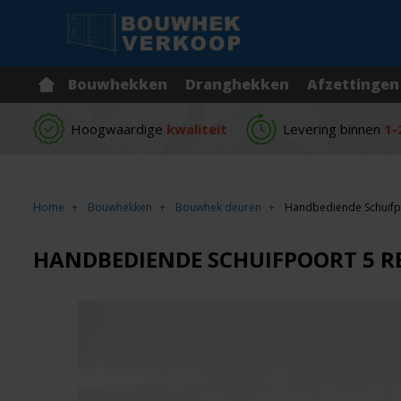
Bouwhekken
Dranghekken
Afzettingen
Hoogwaardige
kwaliteit
Levering binnen
1-
Home
Bouwhekken
Bouwhek deuren
Handbediende Schuifp
HANDBEDIENDE SCHUIFPOORT 5 R