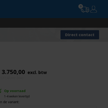
0
Advies nodig?
Direct contact
 3.750,00
excl. btw
537,50 (inc. btw)
Op voorraad
1-4 weken levertijd
In de variant: