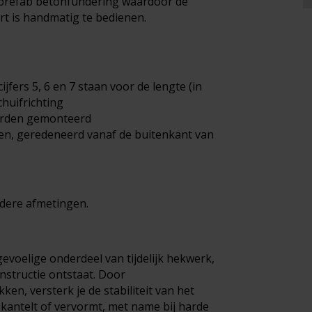
n prefab betonfundering waardoor de
rt is handmatig te bedienen.
jfers 5, 6 en 7 staan voor de lengte (in
chuifrichting
orden gemonteerd
ien, geredeneerd vanaf de buitenkant van
ndere afmetingen.
voelige onderdeel van tijdelijk hekwerk,
nstructie ontstaat. Door
, versterk je de stabiliteit van het
 kantelt of vervormt, met name bij harde