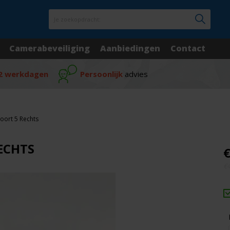
Je zoekopdracht:
Camerabeveiliging
Aanbiedingen
Contact
2 werkdagen
Persoonlijk
advies
oort 5 Rechts
ECHTS
€
€4