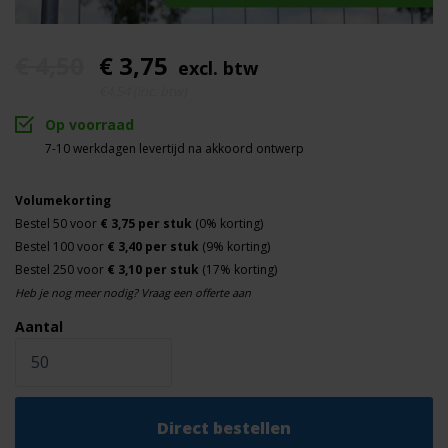
popnagels
Full color
Opdruk
€ 4,50
€ 3,75
excl. btw
Dubbelzijdig
Bedrukking
€4,54 (inc. btw)
Op voorraad
7-10 werkdagen levertijd na akkoord ontwerp
Volumekorting
Bestel 50 voor
€ 3,75 per stuk
(0% korting)
Bestel 100 voor
€ 3,40 per stuk
(9% korting)
Bestel 250 voor
€ 3,10 per stuk
(17% korting)
Heb je nog meer nodig? Vraag een offerte aan
Aantal
Direct bestellen