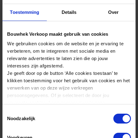
Toestemming
Details
Over
Logo Bordje | 196 x 80 mm
Bouwhek Verkoop maakt gebruik van cookies
€ 3,25
We gebruiken cookies om de website en je ervaring te
excl. btw
€ 4,00
verbeteren, om te integreren met sociale media en
relevante advertenties te laten zien die op jouw
Eigen ontwerp
interesses zijn afgestemd.
Full color logo
Je geeft door op de button ‘Alle cookies toestaan’ te
klikken toestemming voor het gebruik van cookies en het
verwerken van op deze wijze verkregen
persoonsgegevens. Of je selecteert de door jou
gewenste cookies. Lees er meer over in onze
Specificaties Logo Bordje | 297 x 100 mm
privacyverklaring
.
Toestemmingsselectie
Logo Bordje | 297 x 100 mm
Artikel
Noodzakelijk
1813168
Artikelnummer
Voorkeuren