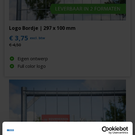
behulp van een
popnageltang
.
Logo Bordje | 297 x 100 mm
€ 3,75
excl. btw
€ 4,50
Eigen ontwerp
Full color logo