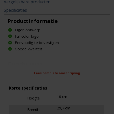
Vergelijkbare producten
Specificaties
Productinformatie
Eigen ontwerp
Full color logo
Eenvoudig te bevestigen
Goede kwaliteit
Omschrijving
Reclame op de bouwhekken? Dat is eenvoudig
Lees complete omschrijving
Lees complete omschrijving
Lees complete omschrijving
mogelijk door logobordjes, met bijvoorbeeld je
eigen bedrijfsnaam erop, op je tijdelijk hekwerk te
Korte specificaties
monteren.
10 cm
Hoogte
Het logobordje heeft een afmeting van 297 x 100
29,7 cm
mm, wordt full colour bedrukt en is standaard
Breedte