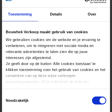
Toestemming
Details
Over
Bouwhek Verkoop maakt gebruik van cookies
We gebruiken cookies om de website en je ervaring te
verbeteren, om te integreren met sociale media en
relevante advertenties te laten zien die op jouw
interesses zijn afgestemd.
Je geeft door op de button ‘Alle cookies toestaan’ te
Contactgegevens
klikken toestemming voor het gebruik van cookies en het
Riddersmaweg 8
verwerken van op deze wijze verkregen
9291 NC, Kollum
persoonsgegevens. Of je selecteert de door jou
gewenste cookies. Lees er meer over in onze
info@bouwhek-verkoop.nl
privacyverklaring
.
0512 538 676
Toestemmingsselectie
Noodzakelijk
Bouwhekken Verkoop is op werkdagen