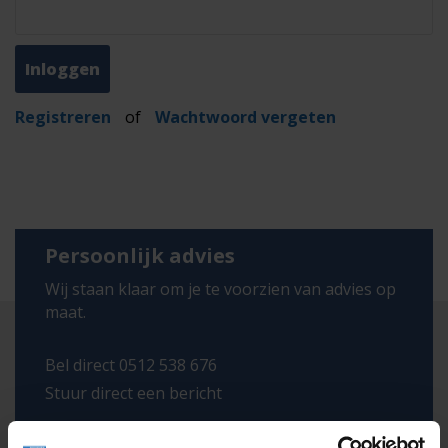
Registreren
of
Wachtwoord vergeten
Persoonlijk advies
Wij staan klaar om je te voorzien van advies op
maat.
Bel direct 0512 538 676
Stuur direct een bericht