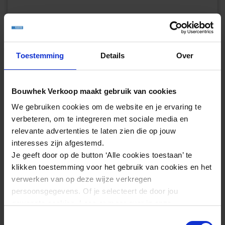
Voorkomt roestvorming
Passend op losse buis
Toestemming
Details
Over
Specificaties Paaldop Ø 60 mm zwart
Bouwhek Verkoop maakt gebruik van cookies
We gebruiken cookies om de website en je ervaring te
Paaldop Ø 60 mm zwart
Artikel
verbeteren, om te integreren met sociale media en
1813044
relevante advertenties te laten zien die op jouw
Artikelnummer
interesses zijn afgestemd.
BHNL
Je geeft door op de button ‘Alle cookies toestaan’ te
Merk
klikken toestemming voor het gebruik van cookies en het
verwerken van op deze wijze verkregen
Eigenschappen Paaldop Ø 60 mm zwart
persoonsgegevens. Of je selecteert de door jou
Bekijk alle specificaties
Bouwhek accessoires
gewenste cookies. Lees er meer over in onze
Type
Koop Paaldop Ø 60 mm zwart nu direct
privacyverklaring
.
Toestemmingsselectie